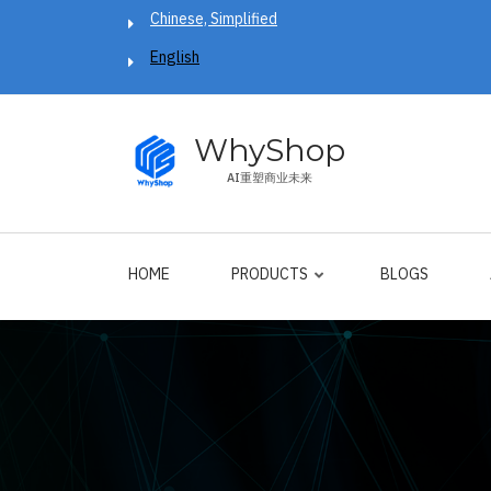
Skip
Chinese, Simplified
to
English
main
content
WhyShop
AI重塑商业未来
HOME
PRODUCTS
BLOGS
Breadcrumb