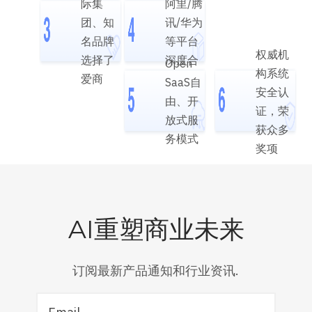
务
际集
阿里/腾
团、知
讯/华为
名品牌
等平台
权威机
选择了
深度合
Open
构系统
爱商
作
SaaS自
安全认
由、开
证，荣
放式服
获众多
务模式
奖项
AI重塑商业未来
订阅最新产品通知和行业资讯.