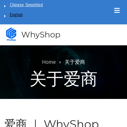
Skip
Chinese, Simplified
to
English
main
content
WhyShop
Home
关于爱商
Breadcrumb
关于爱商
爱商 ｜ WhyShop