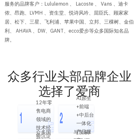
服务的品牌客户：Lululemon 、 Lacoste 、 Vans 、迪卡
侬、昂跑、LVMH 、资生堂、悦诗风吟、屈臣氏、顾家家
居、松下、三星、飞利浦、苹果中国、立邦、三棵树、金伯
利、 AHAVA 、DW、GANT、ecco爱步等众多国际知名品
牌。
众多行业头部品牌企业
选择了爱商
AI原生
12年零
+前端
售电商
+中后台
领域的
一体化
技术经
产品服
众多国
与京东/
验沉淀