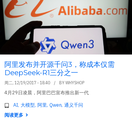
阿里发布并开源千问3，称成本仅需
DeepSeek-R1三分之一
周二, 12/19/2017 - 18:40
BY
WHYSHOP
4月29日凌晨，阿里巴巴宣布推出新一代
AI
大模型
阿里
Qwen
通义千问
阅读更多
关
于
阿
里