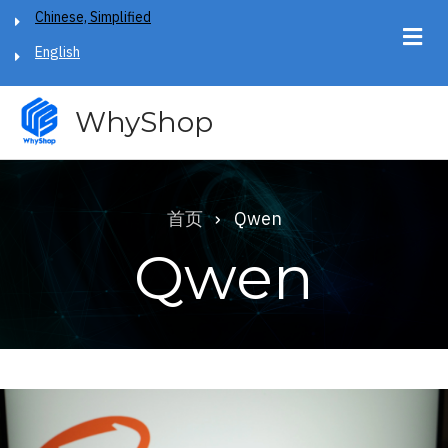
跳
Chinese, Simplified
转
English
到
主
WhyShop
要
内
容
首页
Qwen
面
Qwen
包
屑