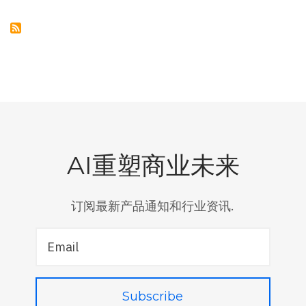
发
布
并
开
源
千
问
3，
称
成
本
仅
需
DEEPSEEK-
R1
AI重塑商业未来
三
分
之
一
订阅最新产品通知和行业资讯.