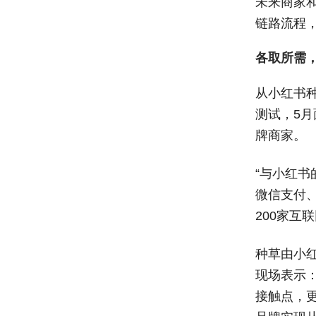
未来商家
链路流程
各取所需
从小红书
测试，5
牌商家。
“与小红书
微信支付
200家互
种草由小
现场表示
接触点，