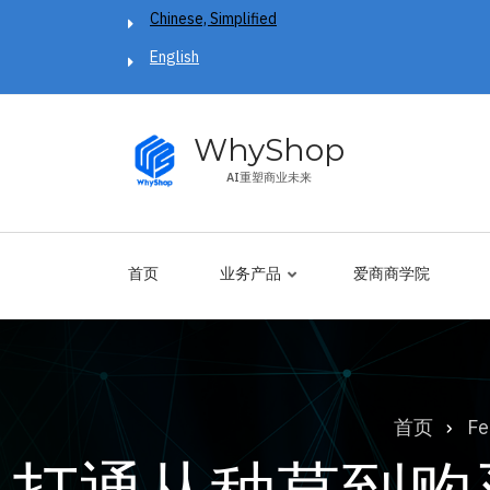
跳
Chinese, Simplified
转
English
到
主
要
WhyShop
内
AI重塑商业未来
容
首页
业务产品
爱商商学院
首页
Fe
面