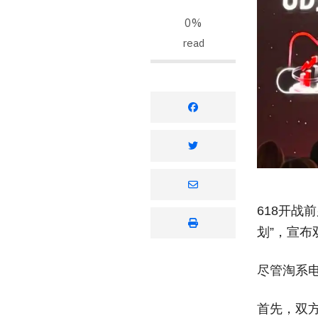
0%
read
618开战
划”，宣
尽管淘系
首先，双