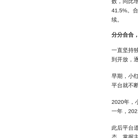
数，同比增
41.5%
续。
分分合合
一直坚持
到开放，
早期，小红
平台就不
2020
一年，20
此后平台
态，掌握