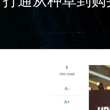
打通从种草到购
包
屑
1
min read
A-
A+