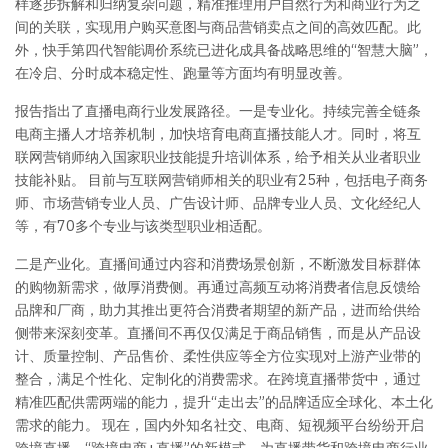
样逐步拆解和归纳复杂问题，精准推理用户自然行为和商业行为之
间的关联，实现用户购买意图与商品营销卖点之间的高效匹配。此
外，快手第四代智能调价系统已进化成具备战略思维的“智慧大脑”，
在冷启、分时成本稳定性、跑量等方面均有明显改善。
报告指出了直播电商行业发展路径。一是专业化。持续完善全链条
电商主播人才培养机制，加快培育电商直播技能人才。同时，将互
联网营销师纳入国家职业技能提升培训体系，给予相关从业者职业
技能补贴。 目前与互联网营销师相关的职业有25种，包括电子商务
师、市场营销专业人员、广告设计师、品牌专业人员、文化经纪人
等，有70多个专业与该类型职业相适配。
二是产业化。直播间通过内容和消费场景创新，不断激发目标群体
的购物新需求，做厚消费侧。再通过高频互动将消费者信息反馈给
品牌和厂商，助力其推出更符合消费者期望的新产品，进而给供给
侧带来深刻变革。直播间不再仅仅满足于商品销售，而是从产品设
计、质量控制、产品售价、柔性供应等全方位实现对上游产业带的
整合，满足个性化、定制化的消费需求。在跨境直播带货中，通过
精准匹配供需两端的能力，提升“走出去”的品牌适应全球化、本土化
需求的能力。 现在，国内外知名社交、电商、短视频平台纷纷开启
跨境直播，“跨境电商+直播”的新模式，为直播带货和跨境电商行业