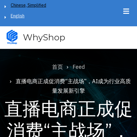
跳
Chinese, Simplified
转
English
到
主
WhyShop
要
内
容
首页
Feed
面
包
直播电商正成促消费“主战场”，AI成为行业高质
量发展新引擎
屑
直播电商正成促
消费“主战场”，