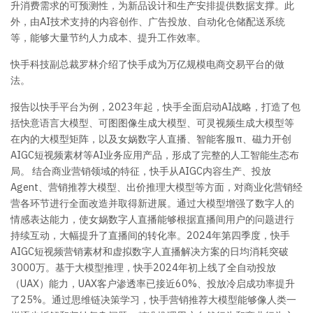
升消费需求的可预测性，为新品设计和生产安排提供数据支撑。此
外，由AI技术支持的内容创作、广告投放、自动化仓储配送系统
等，能够大量节约人力成本、提升工作效率。
快手科技副总裁罗林介绍了快手成为万亿规模电商交易平台的做
法。
报告以快手平台为例，2023年起，快手全面启动AI战略，打造了包
括快意语言大模型、可图图像生成大模型、可灵视频生成大模型等
在内的大模型矩阵，以及女娲数字人直播、智能客服π、磁力开创
AIGC短视频素材等AI业务应用产品，形成了完整的人工智能生态布
局。 结合商业营销领域的特征，快手从AIGC内容生产、投放
Agent、营销推荐大模型、出价推理大模型等方面，对商业化营销经
营各环节进行全面改造并取得新进展。通过大模型增强了数字人的
情感表达能力，使女娲数字人直播能够根据直播间用户的问题进行
持续互动，大幅提升了直播间的转化率。2024年第四季度，快手
AIGC短视频营销素材和虚拟数字人直播解决方案的日均消耗突破
3000万。基于大模型推理，快手2024年初上线了全自动投放
（UAX）能力，UAX客户渗透率已接近60%、投放冷启成功率提升
了25%。通过思维链决策学习，快手营销推荐大模型能够像人类一